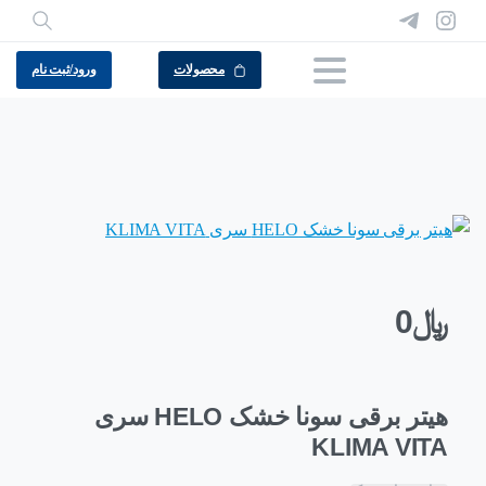
محصولات
ورود/ثبت نام
﷼
0
هیتر برقی سونا خشک HELO سری
KLIMA VITA