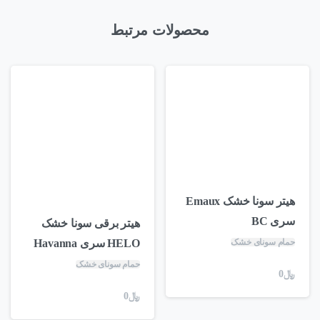
محصولات مرتبط
هیتر سونا خشک Emaux
سری BC
هیتر برقی سونا خشک
حمام سونای خشک
HELO سری Havanna
حمام سونای خشک
﷼
0
﷼
0