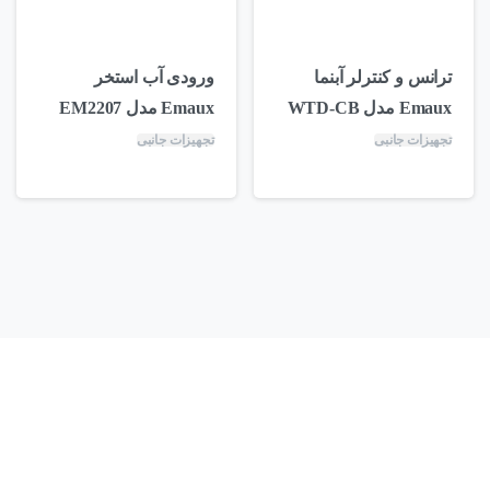
ترانس و کنترلر آبنما
ورودی آب استخر
Emaux مدل WTD-CB
Emaux مدل EM2207
تجهیزات جانبی
تجهیزات جانبی