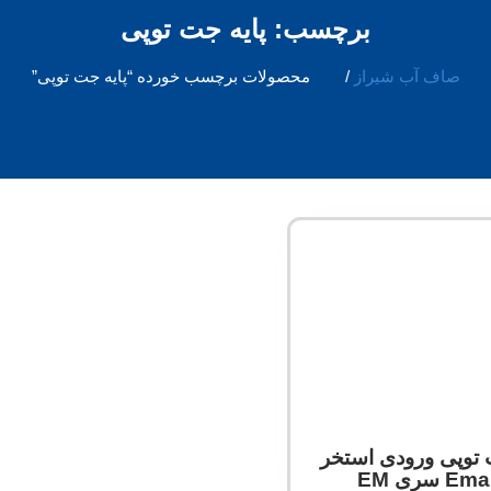
برچسب: پایه جت توپی
صاف آب شیراز
/
محصولات برچسب خورده “پایه جت توپی”
 توپی ورودی استخر
 سری EM